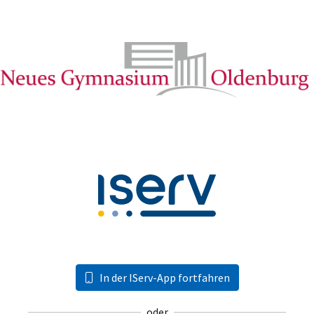
In der IServ-App fortfahren
oder