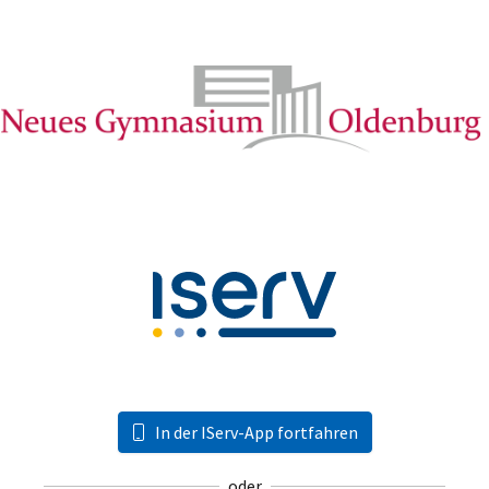
In der IServ-App fortfahren
oder