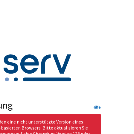
ung
Hilfe
den eine nicht unterstützte Version eines
asierten Browsers. Bitte aktualisieren Sie
rowser auf eine Chromium-Version 138 oder