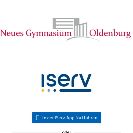
In der IServ-App fortfahren
oder